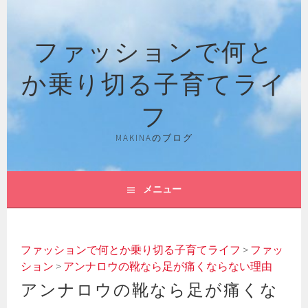
コ
ン
ファッションで何と
テ
ン
か乗り切る子育てライ
ツ
へ
フ
ス
キ
MAKINAのブログ
ッ
プ
メニュー
ファッションで何とか乗り切る子育てライフ
>
ファッ
ション
>
アンナロウの靴なら足が痛くならない理由
アンナロウの靴なら足が痛くな