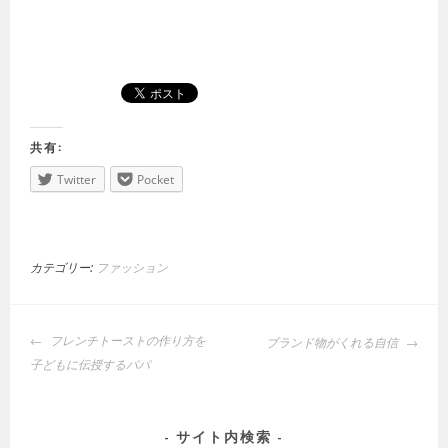
共有:
Twitter
Pocket
カテゴリー:
ファッション
投
フレンチトーストの作り方を
ブランド物がくれる自信
稿
子どもに伝授するパパ
ナ
ビ
ゲ
サイト内検索