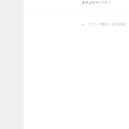
カテゴリー:
子育て
投
ブランド物がくれる自信
稿
ナ
ビ
ゲ
ー
シ
ョ
ン