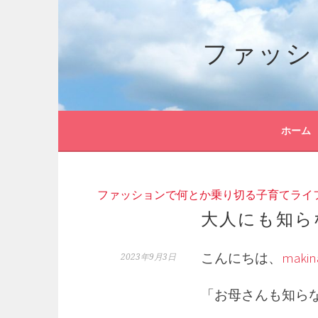
コ
ン
ファッシ
テ
ン
ツ
へ
ス
キ
ホーム
ッ
プ
ファッションで何とか乗り切る子育てライ
大人にも知ら
こんにちは、
makin
2023年9月3日
「お母さんも知ら