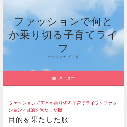
コ
ン
ファッションで何と
テ
ン
か乗り切る子育てライ
ツ
へ
フ
ス
キ
MAKINAのブログ
ッ
プ
メニュー
ファッションで何とか乗り切る子育てライフ
>
ファッ
ション
>
目的を果たした服
目的を果たした服