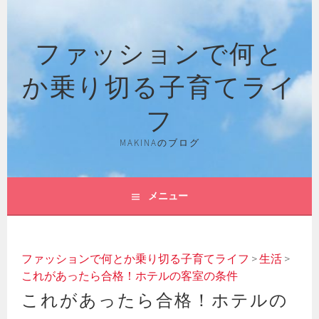
コ
ン
ファッションで何と
テ
ン
か乗り切る子育てライ
ツ
へ
フ
ス
キ
MAKINAのブログ
ッ
プ
メニュー
ファッションで何とか乗り切る子育てライフ
>
生活
>
これがあったら合格！ホテルの客室の条件
これがあったら合格！ホテルの