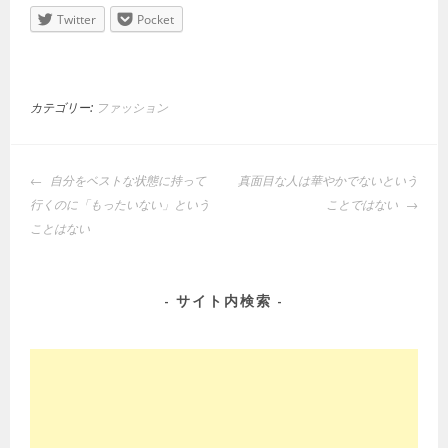
Twitter
Pocket
カテゴリー:
ファッション
投
自分をベストな状態に持って
真面目な人は華やかでないという
稿
行くのに「もったいない」という
ことではない
ナ
ことはない
ビ
ゲ
ー
サイト内検索
シ
ョ
ン