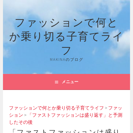
コ
ン
ファッションで何と
テ
ン
か乗り切る子育てライ
ツ
へ
フ
ス
キ
MAKINAのブログ
ッ
プ
メニュー
ファッションで何とか乗り切る子育てライフ
>
ファッ
ション
>
「ファストファッションは盛り返す」と予測
したその後
「ファストファッションは盛り