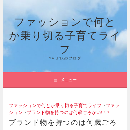
コ
ン
ファッションで何と
テ
ン
か乗り切る子育てライ
ツ
へ
フ
ス
キ
MAKINAのブログ
ッ
プ
メニュー
ファッションで何とか乗り切る子育てライフ
>
ファッ
ション
>
ブランド物を持つのは何歳ごろがいい？
ブランド物を持つのは何歳ごろ