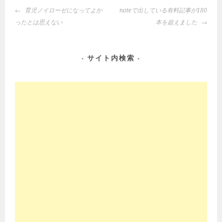
投
育児ノイローゼになってよか
noteで出している有料記事が180
稿
ったとは思えない
本を超えました
ナ
ビ
ゲ
サイト内検索
ー
シ
ョ
ン