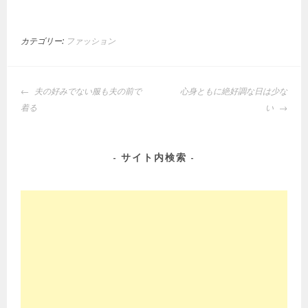
カテゴリー:
ファッション
投
夫の好みでない服も夫の前で
心身ともに絶好調な日は少な
稿
着る
い
ナ
ビ
ゲ
サイト内検索
ー
シ
ョ
ン