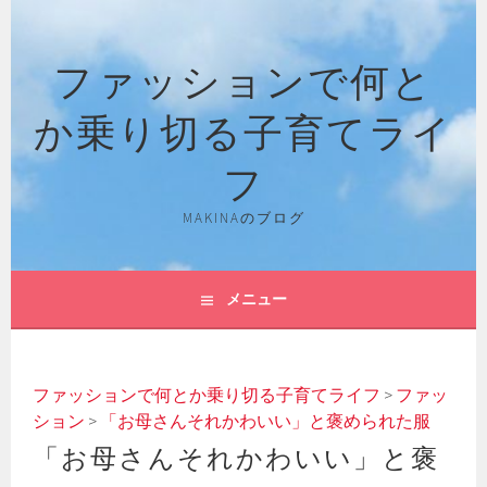
コ
ン
ファッションで何と
テ
ン
か乗り切る子育てライ
ツ
へ
フ
ス
キ
MAKINAのブログ
ッ
プ
メニュー
ファッションで何とか乗り切る子育てライフ
>
ファッ
ション
>
「お母さんそれかわいい」と褒められた服
「お母さんそれかわいい」と褒