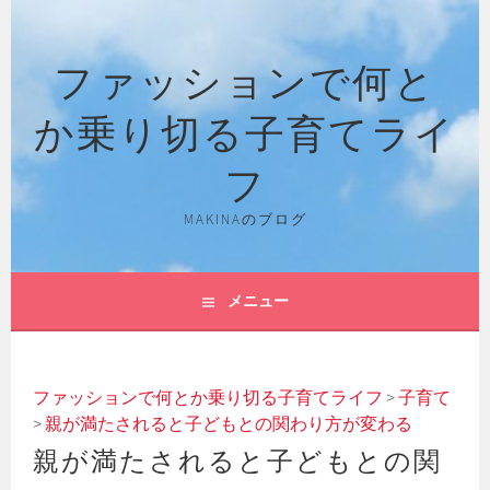
コ
ン
ファッションで何と
テ
ン
か乗り切る子育てライ
ツ
へ
フ
ス
キ
MAKINAのブログ
ッ
プ
メニュー
ファッションで何とか乗り切る子育てライフ
>
子育て
>
親が満たされると子どもとの関わり方が変わる
親が満たされると子どもとの関