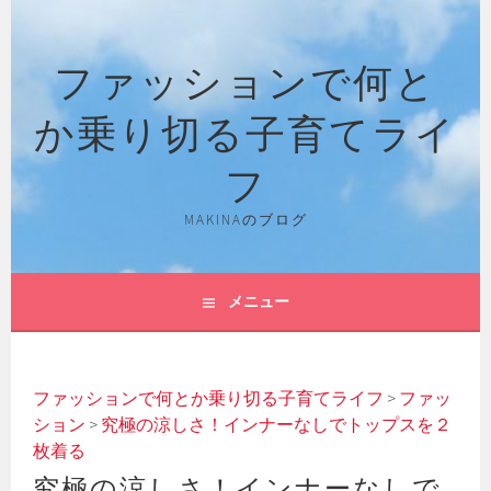
コ
ン
ファッションで何と
テ
ン
か乗り切る子育てライ
ツ
へ
フ
ス
キ
MAKINAのブログ
ッ
プ
メニュー
ファッションで何とか乗り切る子育てライフ
>
ファッ
ション
>
究極の涼しさ！インナーなしでトップスを２
枚着る
究極の涼しさ！インナーなしで