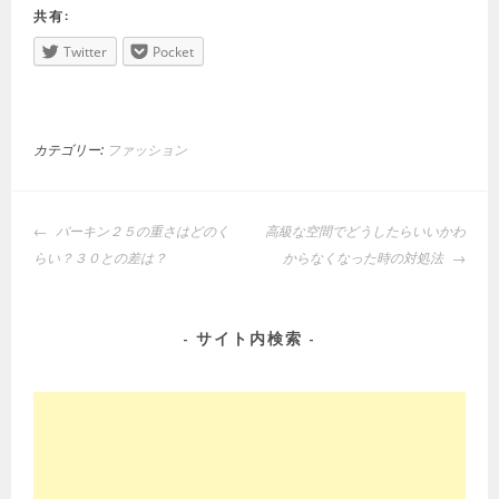
共有:
Twitter
Pocket
カテゴリー:
ファッション
投
バーキン２５の重さはどのく
高級な空間でどうしたらいいかわ
稿
らい？３０との差は？
からなくなった時の対処法
ナ
ビ
ゲ
サイト内検索
ー
シ
ョ
ン