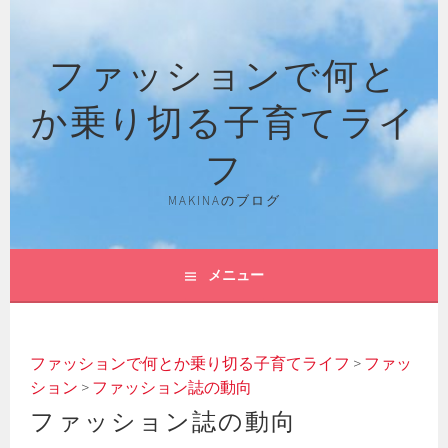
コ
ン
ファッションで何と
テ
ン
か乗り切る子育てライ
ツ
へ
フ
ス
キ
MAKINAのブログ
ッ
プ
メニュー
ファッションで何とか乗り切る子育てライフ
>
ファッ
ション
>
ファッション誌の動向
ファッション誌の動向