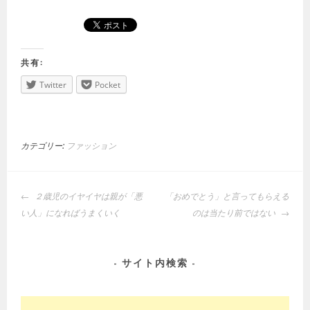
共有:
Twitter
Pocket
カテゴリー:
ファッション
投
２歳児のイヤイヤは親が「悪
「おめでとう」と言ってもらえる
稿
い人」になればうまくいく
のは当たり前ではない
ナ
ビ
ゲ
サイト内検索
ー
シ