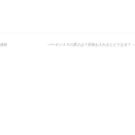
価格
バーキン３５の重さは？荷物を入れるとどうなる？