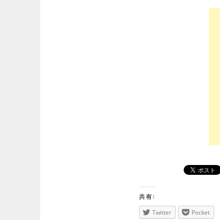
共有:
Twitter
Pocket