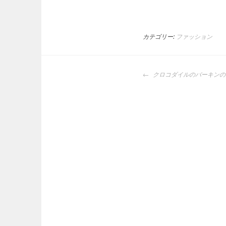
カテゴリー:
ファッション
投
クロコダイルのバーキンの
稿
ナ
ビ
ゲ
ー
シ
ョ
ン