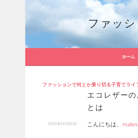
コ
ン
ファッシ
テ
ン
ツ
へ
ス
キ
ホーム
ッ
プ
ファッションで何とか乗り切る子育てライ
エコレザーの
とは
こんにちは、
makin
2020年10月30日