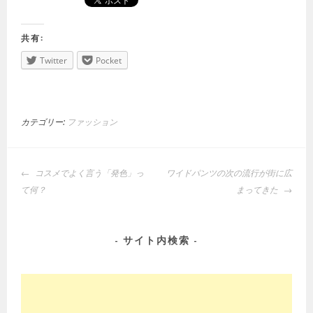
共有:
Twitter
Pocket
カテゴリー:
ファッション
投
コスメでよく言う「発色」っ
ワイドパンツの次の流行が街に広
稿
て何？
まってきた
ナ
ビ
ゲ
サイト内検索
ー
シ
ョ
ン