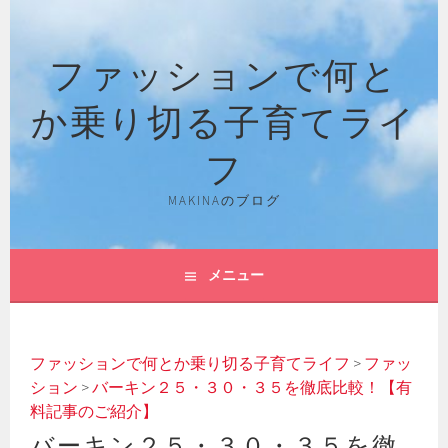
コ
ン
ファッションで何と
テ
ン
か乗り切る子育てライ
ツ
へ
フ
ス
キ
MAKINAのブログ
ッ
プ
メニュー
ファッションで何とか乗り切る子育てライフ
>
ファッ
ション
>
バーキン２５・３０・３５を徹底比較！【有
料記事のご紹介】
バーキン２５・３０・３５を徹