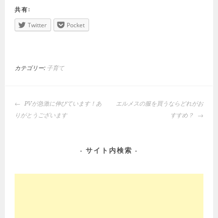
共有:
Twitter
Pocket
カテゴリー:
子育て
投
PVが急激に伸びています！あ
エルメスの服を買うならどれがお
稿
りがとうございます
すすめ？
ナ
ビ
ゲ
サイト内検索
ー
シ
ョ
ン