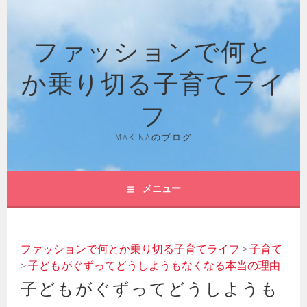
コ
ン
ファッションで何と
テ
ン
か乗り切る子育てライ
ツ
へ
フ
ス
キ
MAKINAのブログ
ッ
プ
メニュー
ファッションで何とか乗り切る子育てライフ
>
子育て
>
子どもがぐずってどうしようもなくなる本当の理由
子どもがぐずってどうしようも