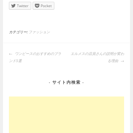
Twitter
Pocket
カテゴリー:
ファッション
投
ワンピースのおすすめのブラ
エルメスの店員さんの説明が変わ
稿
ンド5選
る理由
ナ
ビ
ゲ
サイト内検索
ー
シ
ョ
ン