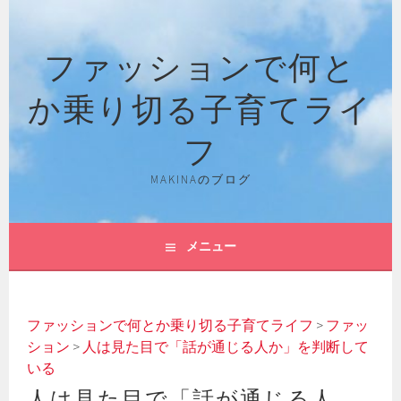
コ
ン
ファッションで何と
テ
ン
か乗り切る子育てライ
ツ
へ
フ
ス
キ
MAKINAのブログ
ッ
プ
メニュー
ファッションで何とか乗り切る子育てライフ
>
ファッ
ション
>
人は見た目で「話が通じる人か」を判断して
いる
人は見た目で「話が通じる人