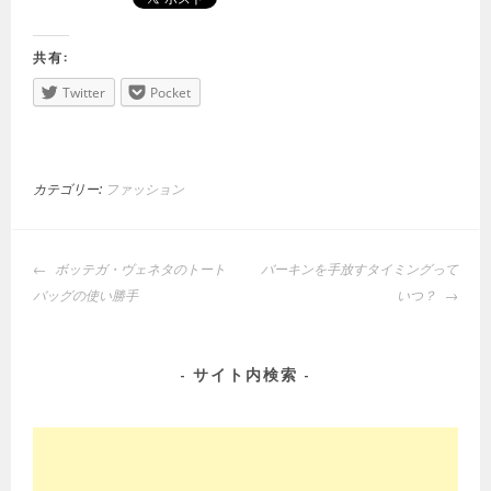
共有:
Twitter
Pocket
カテゴリー:
ファッション
投
ボッテガ・ヴェネタのトート
バーキンを手放すタイミングって
稿
バッグの使い勝手
いつ？
ナ
ビ
ゲ
サイト内検索
ー
シ
ョ
ン