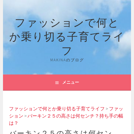
コ
ン
ファッションで何と
テ
ン
か乗り切る子育てライ
ツ
へ
フ
ス
キ
MAKINAのブログ
ッ
プ
メニュー
ファッションで何とか乗り切る子育てライフ
>
ファッ
ション
>
バーキン２５の高さは何センチ？持ち手の幅
は？
バーキン２５の高さは何セン