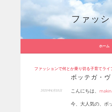
コ
ン
ファッシ
テ
ン
ツ
へ
ス
キ
ホーム
ッ
プ
ファッションで何とか乗り切る子育てライ
ボッテガ・ヴ
こんにちは、
makin
2020年4月18日
今、大人気の、ボ