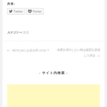
共有:
Twitter
Pocket
カテゴリー:
生活
投
体重を増やしたい時は脂質を意識
何のためにお金を持つのか？
稿
して摂る
ナ
ビ
ゲ
サイト内検索
ー
シ
ョ
ン