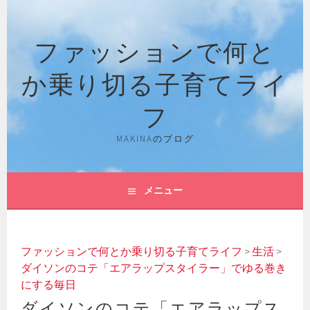
コ
ン
ファッションで何と
テ
ン
か乗り切る子育てライ
ツ
へ
フ
ス
キ
MAKINAのブログ
ッ
プ
メニュー
ファッションで何とか乗り切る子育てライフ
>
生活
>
ダイソンのコテ「エアラップスタイラー」でゆる巻き
にする毎日
ダイソンのコテ「エアラップス