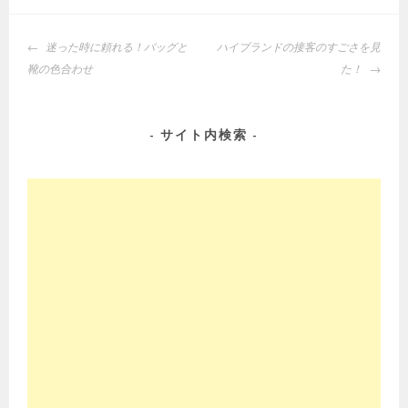
投
迷った時に頼れる！バッグと
ハイブランドの接客のすごさを見
稿
靴の色合わせ
た！
ナ
ビ
ゲ
サイト内検索
ー
シ
ョ
ン