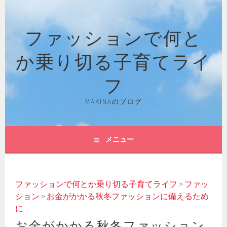
コ
ン
ファッションで何と
テ
ン
か乗り切る子育てライ
ツ
へ
フ
ス
キ
MAKINAのブログ
ッ
プ
メニュー
ファッションで何とか乗り切る子育てライフ
>
ファッ
ション
>
お金がかかる秋冬ファッションに備えるため
に
お金がかかる秋冬ファッション