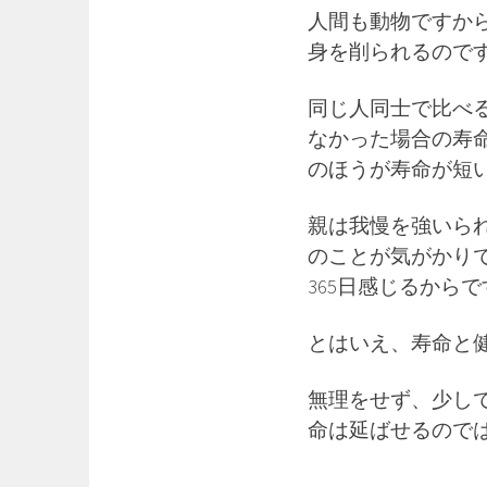
人間も動物ですか
身を削られるので
同じ人同士で比べ
なかった場合の寿
のほうが寿命が短
親は我慢を強いら
のことが気がかり
365日感じるからで
とはいえ、寿命と
無理をせず、少し
命は延ばせるので