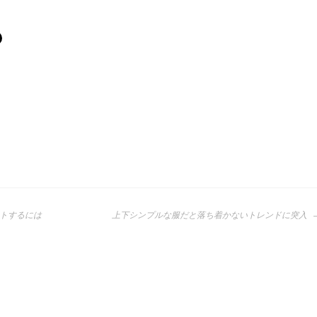
トするには
上下シンプルな服だと落ち着かないトレンドに突入