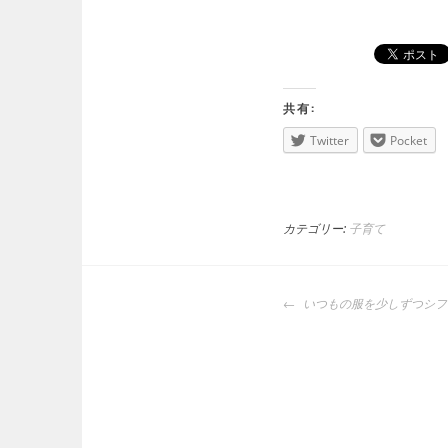
共有:
Twitter
Pocket
カテゴリー:
子育て
投
いつもの服を少しずつシフ
稿
ナ
ビ
ゲ
ー
シ