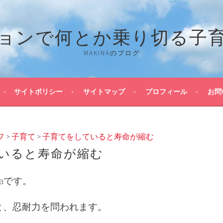
ョンで何とか乗り切る子
MAKINAのブログ
サイトポリシー
サイトマップ
プロフィール
お問
フ
>
子育て
>
子育てをしていると寿命が縮む
いると寿命が縮む
naです。
と、忍耐力を問われます。