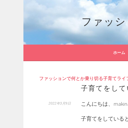
コ
ン
ファッシ
テ
ン
ツ
へ
ス
キ
ホーム
ッ
プ
ファッションで何とか乗り切る子育てライ
子育てをして
こんにちは、maki
2022年3月9日
子育てをしている