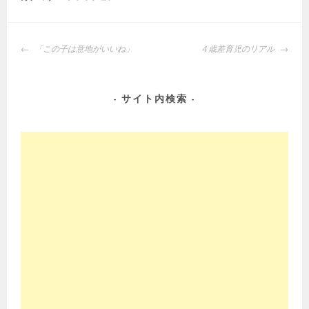
投
「この子は意地がいいね」
４歳差育児のリアル
稿
ナ
ビ
サイト内検索
ゲ
ー
シ
ョ
ン