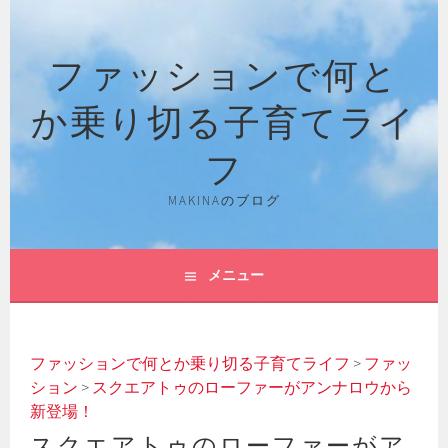
コ
ン
ファッションで何と
テ
ン
か乗り切る子育てライ
ツ
へ
フ
ス
キ
MAKINAのブログ
ッ
プ
メニュー
ファッションで何とか乗り切る子育てライフ
>
ファッ
ション
>
スクエアトゥのローファーがアンナロウから
新登場！
スクエアトゥのローファーがア