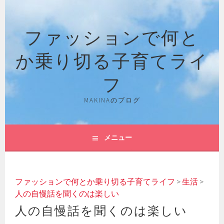
コ
ン
ファッションで何と
テ
ン
か乗り切る子育てライ
ツ
へ
フ
ス
キ
MAKINAのブログ
ッ
プ
メニュー
ファッションで何とか乗り切る子育てライフ
>
生活
>
人の自慢話を聞くのは楽しい
人の自慢話を聞くのは楽しい