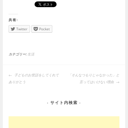
共有:
Twitter
Pocket
カテゴリー:
生活
投
子どものお世話をしてくれて
「そんなつもりじゃなかった」と
稿
ありがとう
言ってはいけない理由
ナ
ビ
ゲ
サイト内検索
ー
シ
ョ