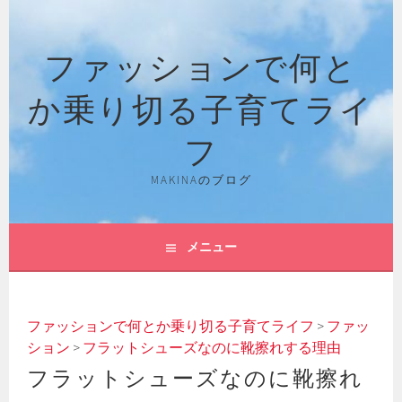
コ
ン
ファッションで何と
テ
ン
か乗り切る子育てライ
ツ
へ
フ
ス
キ
MAKINAのブログ
ッ
プ
メニュー
ファッションで何とか乗り切る子育てライフ
>
ファッ
ション
>
フラットシューズなのに靴擦れする理由
フラットシューズなのに靴擦れ