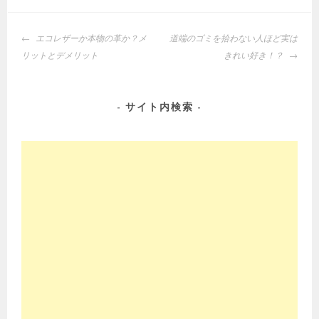
投
エコレザーか本物の革か？メ
道端のゴミを拾わない人ほど実は
稿
リットとデメリット
きれい好き！？
ナ
ビ
ゲ
サイト内検索
ー
シ
ョ
ン