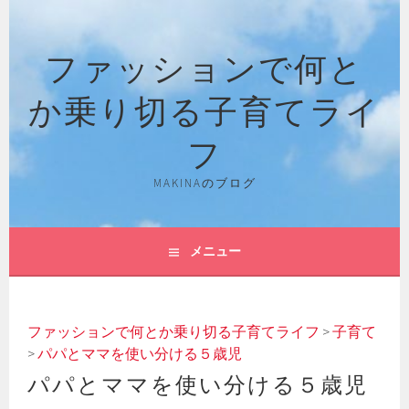
コ
ン
ファッションで何と
テ
ン
か乗り切る子育てライ
ツ
へ
フ
ス
キ
MAKINAのブログ
ッ
プ
メニュー
ファッションで何とか乗り切る子育てライフ
>
子育て
>
パパとママを使い分ける５歳児
パパとママを使い分ける５歳児