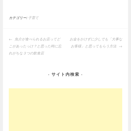
カテゴリー:
子育て
投
魚介が食べられるお店ってど
お金をかけずに少しでも「大事な
稿
こがあったっけ？と思った時に忘
お客様」と思ってもらう方法
ナ
れがちな３つの飲食店
ビ
ゲ
ー
サイト内検索
シ
ョ
ン