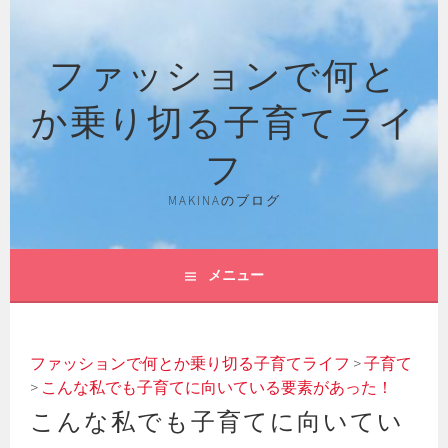
コ
ン
ファッションで何と
テ
ン
か乗り切る子育てライ
ツ
へ
フ
ス
キ
MAKINAのブログ
ッ
プ
メニュー
ファッションで何とか乗り切る子育てライフ
>
子育て
>
こんな私でも子育てに向いている要素があった！
こんな私でも子育てに向いてい