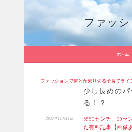
コ
ン
ファッシ
テ
ン
ツ
へ
ス
キ
ホーム
ッ
プ
ファッションで何とか乗り切る子育てライ
少し長めのパ
る！？
※50センチ、60
2019年11月14日
た有料記事【画像