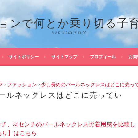
ョンで何とか乗り切る子
MAKINAのブログ
サイトポリシー
サイトマップ
プロフィール
お問
フ
>
ファッション
>
少し長めのパールネックレスはどこに売っ
ールネックレスはどこに売ってい
センチ、80センチのパールネックレスの着用感を比較し
あり】はこちら