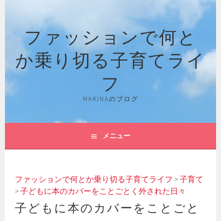
コ
ン
ファッションで何と
テ
ン
か乗り切る子育てライ
ツ
へ
フ
ス
キ
MAKINAのブログ
ッ
プ
メニュー
ファッションで何とか乗り切る子育てライフ
>
子育て
>
子どもに本のカバーをことごとく外された日々
子どもに本のカバーをことごと