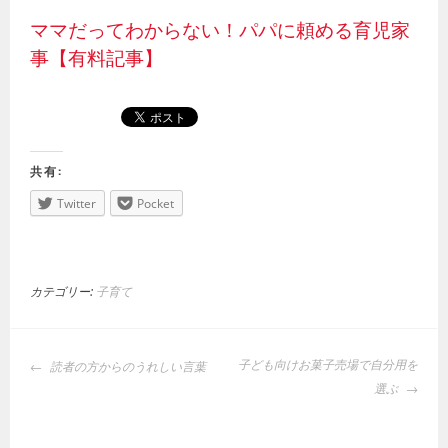
ママだってわからない！パパに頼める育児家
事【有料記事】
共有:
Twitter
Pocket
カテゴリー:
子育て
投
子ども向けお菓子売場で自分用を
読者の方からのうれしい言葉
稿
選ぶ
ナ
ビ