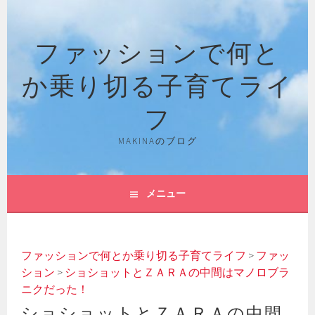
コ
ン
ファッションで何と
テ
ン
か乗り切る子育てライ
ツ
へ
フ
ス
キ
MAKINAのブログ
ッ
プ
メニュー
ファッションで何とか乗り切る子育てライフ
>
ファッ
ション
>
ショショットとＺＡＲＡの中間はマノロブラ
ニクだった！
ショショットとＺＡＲＡの中間