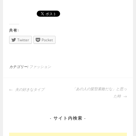
共有:
Twitter
Pocket
カテゴリー:
ファッション
投
「あの人の髪型素敵だな」と思っ
夫の好きなタイプ
稿
た時
ナ
ビ
ゲ
サイト内検索
ー
シ