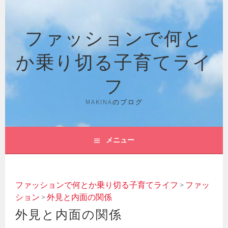
コ
ン
ファッションで何と
テ
ン
か乗り切る子育てライ
ツ
へ
フ
ス
キ
MAKINAのブログ
ッ
プ
メニュー
ファッションで何とか乗り切る子育てライフ
>
ファッ
ション
>
外見と内面の関係
外見と内面の関係