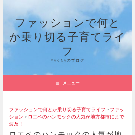
コ
ン
ファッションで何と
テ
ン
か乗り切る子育てライ
ツ
へ
フ
ス
キ
MAKINAのブログ
ッ
プ
メニュー
ファッションで何とか乗り切る子育てライフ
>
ファッ
ション
>
ロエベのハンモックの人気が地方都市にまで
波及！
ロエベのハンモックの人気が地