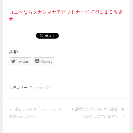
ロエベならタカシマヤデビットカードで即日１０％還
元！
共有:
Twitter
Pocket
カテゴリー:
ファッション
投
新しいＳＮＳ「ｎｏｔｅ」の
１週間で１００００ＰＶ達成！あ
稿
世界へようこそ！
りがとうございます！
ナ
ビ