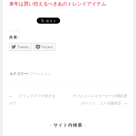
来年は買い控えるべきあのトレンドアイテム
共有:
Twitter
Pocket
カテゴリー:
ファッション
投
「どうしてママが好きな
カフェインレスコーヒーの満足度
稿
の？」
ローソン、コメダ珈琲店
ナ
ビ
ゲ
サイト内検索
ー