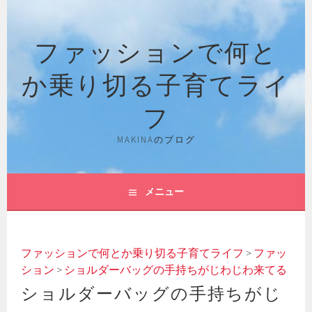
コ
ン
ファッションで何と
テ
ン
か乗り切る子育てライ
ツ
へ
フ
ス
キ
MAKINAのブログ
ッ
プ
メニュー
ファッションで何とか乗り切る子育てライフ
>
ファッ
ション
>
ショルダーバッグの手持ちがじわじわ来てる
ショルダーバッグの手持ちがじ