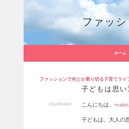
コ
ン
ファッシ
テ
ン
ツ
へ
ス
キ
ホーム
ッ
プ
ファッションで何とか乗り切る子育てライ
子どもは思い
こんにちは、
makin
2024年6月4日
子どもは、大人の