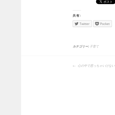
共有:
Twitter
Pocket
カテゴリー:
子育て
投
心の中で思っちゃいけない
稿
ナ
ビ
ゲ
ー
シ
ョ
ン