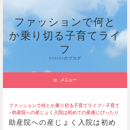
コ
ン
ファッションで何と
テ
ン
か乗り切る子育てライ
ツ
へ
フ
ス
キ
MAKINAのブログ
ッ
プ
メニュー
ファッションで何とか乗り切る子育てライフ
>
子育て
>
助産院への産じょく入院は初めての産後にぴったり
助産院への産じょく入院は初め