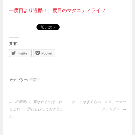
一度目より過酷！二度目のマタニティライフ
共有:
Twitter
Pocket
カテゴリー:
子育て
投
出産祝い、喜ばれるのはこれ
デニムはきくらべ ＡＧ、ヤヌー
稿
とこれ！二択にしぼっておきまし
ク、リダン
ナ
た。
ビ
ゲ