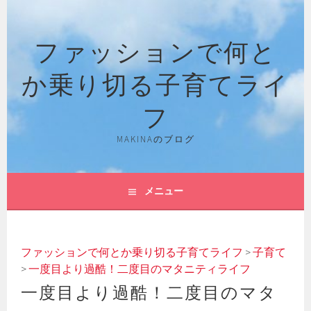
コ
ン
ファッションで何と
テ
ン
か乗り切る子育てライ
ツ
へ
フ
ス
キ
MAKINAのブログ
ッ
プ
メニュー
ファッションで何とか乗り切る子育てライフ
>
子育て
>
一度目より過酷！二度目のマタニティライフ
一度目より過酷！二度目のマタ