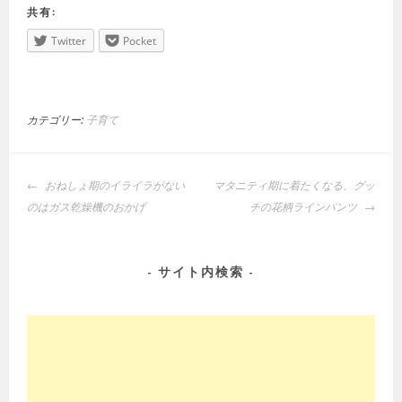
共有:
Twitter
Pocket
カテゴリー:
子育て
投
おねしょ期のイライラがない
マタニティ期に着たくなる、グッ
稿
のはガス乾燥機のおかげ
チの花柄ラインパンツ
ナ
ビ
ゲ
サイト内検索
ー
シ
ョ
ン