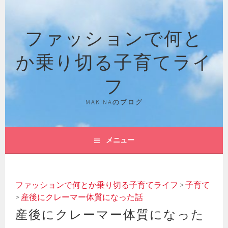
コ
ン
ファッションで何と
テ
ン
か乗り切る子育てライ
ツ
へ
フ
ス
キ
MAKINAのブログ
ッ
プ
メニュー
ファッションで何とか乗り切る子育てライフ
>
子育て
>
産後にクレーマー体質になった話
産後にクレーマー体質になった