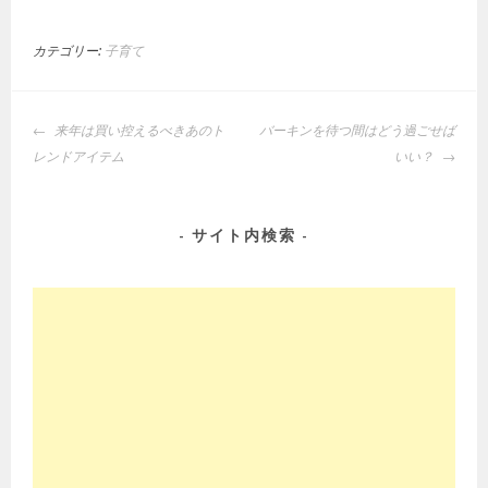
カテゴリー:
子育て
投
来年は買い控えるべきあのト
バーキンを待つ間はどう過ごせば
稿
レンドアイテム
いい？
ナ
ビ
ゲ
サイト内検索
ー
シ
ョ
ン