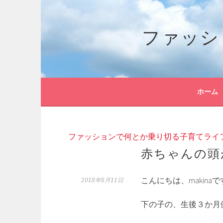
コ
ン
ファッシ
テ
ン
ツ
へ
ス
キ
ホーム
ッ
プ
ファッションで何とか乗り切る子育てライ
赤ちゃんの頭
こんにちは、makina
2018年8月11日
下の子の、生後３か月