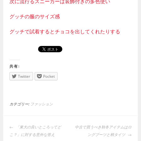
次に流行るスニーカーは装飾付きの多色使い
グッチの服のサイズ感
グッチで試着するとチョコを出してくれたりする
共有:
Twitter
Pocket
カテゴリー:
ファッション
投
「東大の良いところってど
中古で買うべき秋冬アイテムはロ
稿
こ？」に対する意外な答え
ングブーツと柄タイツ