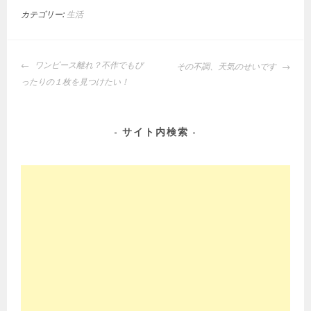
カテゴリー:
生活
投
ワンピース離れ？不作でもぴ
その不調、天気のせいです
稿
ったりの１枚を見つけたい！
ナ
ビ
ゲ
サイト内検索
ー
シ
ョ
ン