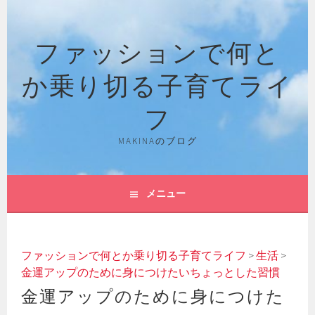
コ
ン
ファッションで何と
テ
ン
か乗り切る子育てライ
ツ
へ
フ
ス
キ
MAKINAのブログ
ッ
プ
メニュー
ファッションで何とか乗り切る子育てライフ
>
生活
>
金運アップのために身につけたいちょっとした習慣
金運アップのために身につけた