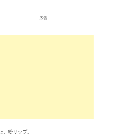
。
広告
た、粉リップ。