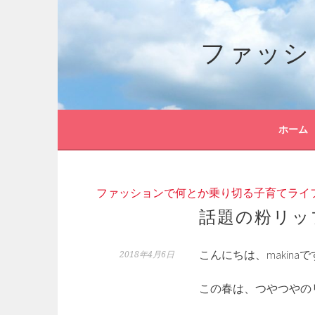
コ
ン
ファッシ
テ
ン
ツ
へ
ス
キ
ホーム
ッ
プ
ファッションで何とか乗り切る子育てライ
話題の粉リッ
こんにちは、makina
2018年4月6日
この春は、つやつやの