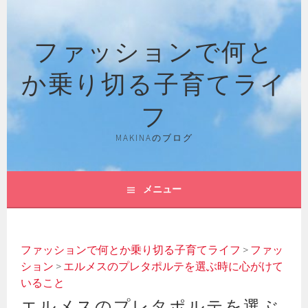
コ
ン
ファッションで何と
テ
ン
か乗り切る子育てライ
ツ
へ
フ
ス
キ
MAKINAのブログ
ッ
プ
メニュー
ファッションで何とか乗り切る子育てライフ
>
ファッ
ション
>
エルメスのプレタポルテを選ぶ時に心がけて
いること
エルメスのプレタポルテを選ぶ