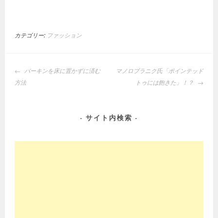
カテゴリー:
ファッション
投
バーキンを床に置かずに済む
マノロブラニク氏「ポインテッド
稿
方法
トゥには飽きた」！？
ナ
ビ
ゲ
サイト内検索
ー
シ
ョ
ン