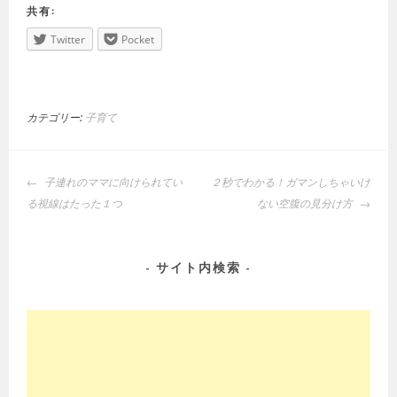
共有:
Twitter
Pocket
カテゴリー:
子育て
投
子連れのママに向けられてい
２秒でわかる！ガマンしちゃいけ
稿
る視線はたった１つ
ない空腹の見分け方
ナ
ビ
ゲ
サイト内検索
ー
シ
ョ
ン