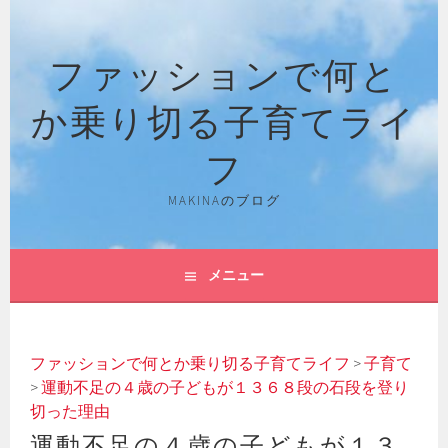
コ
ン
ファッションで何と
テ
ン
か乗り切る子育てライ
ツ
へ
フ
ス
キ
MAKINAのブログ
ッ
プ
メニュー
ファッションで何とか乗り切る子育てライフ
>
子育て
>
運動不足の４歳の子どもが１３６８段の石段を登り
切った理由
運動不足の４歳の子どもが１３