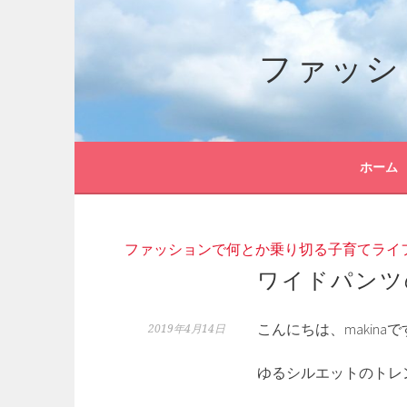
コ
ン
ファッシ
テ
ン
ツ
へ
ス
キ
ホーム
ッ
プ
ファッションで何とか乗り切る子育てライ
ワイドパンツ
こんにちは、makina
2019年4月14日
ゆるシルエットのトレ