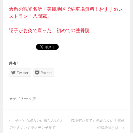
倉敷の観光名所・美観地区で駐車場無料！おすすめレ
ストラン「八間蔵」
逆子がお灸で直った！初めての整骨院
共有:
Twitter
Pocket
カテゴリー:
生活
投
子どもも親もいい感じ♪おんぶ
料理初心者でも失敗しない！究極
稿
でうまくいくラクチン子育て
の節約法とは