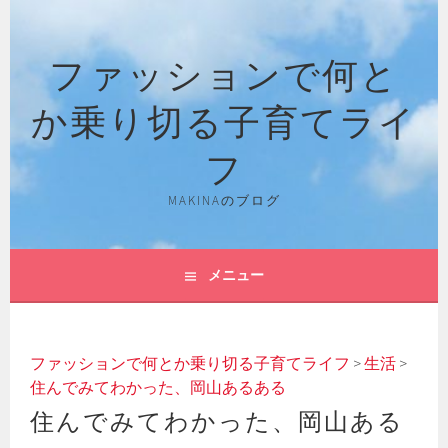
コ
ン
ファッションで何と
テ
ン
か乗り切る子育てライ
ツ
へ
フ
ス
キ
MAKINAのブログ
ッ
プ
メニュー
ファッションで何とか乗り切る子育てライフ
>
生活
>
住んでみてわかった、岡山あるある
住んでみてわかった、岡山ある