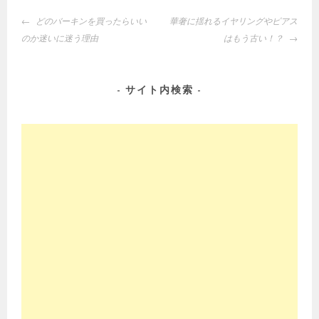
投
どのバーキンを買ったらいい
華奢に揺れるイヤリングやピアス
稿
のか迷いに迷う理由
はもう古い！？
ナ
ビ
ゲ
サイト内検索
ー
シ
ョ
ン