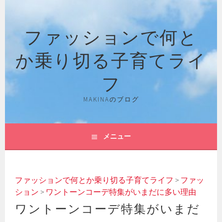
コ
ン
ファッションで何と
テ
ン
か乗り切る子育てライ
ツ
へ
フ
ス
キ
MAKINAのブログ
ッ
プ
メニュー
ファッションで何とか乗り切る子育てライフ
>
ファッ
ション
>
ワントーンコーデ特集がいまだに多い理由
ワントーンコーデ特集がいまだ