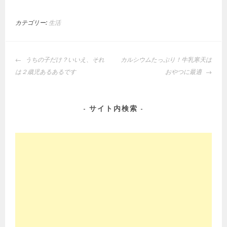
カテゴリー:
生活
投
うちの子だけ？いいえ、それ
カルシウムたっぷり！牛乳寒天は
稿
は２歳児あるあるです
おやつに最適
ナ
ビ
ゲ
サイト内検索
ー
シ
ョ
ン