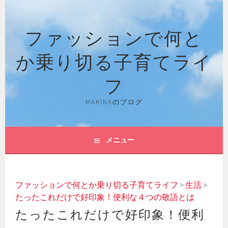
コ
ン
ファッションで何と
テ
ン
か乗り切る子育てライ
ツ
へ
フ
ス
キ
MAKINAのブログ
ッ
プ
メニュー
ファッションで何とか乗り切る子育てライフ
>
生活
>
たったこれだけで好印象！便利な４つの敬語とは
たったこれだけで好印象！便利