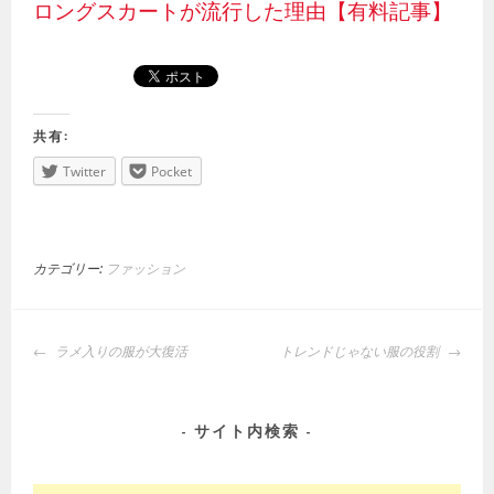
ロングスカートが流行した理由【有料記事】
共有:
Twitter
Pocket
カテゴリー:
ファッション
投
ラメ入りの服が大復活
トレンドじゃない服の役割
稿
ナ
ビ
サイト内検索
ゲ
ー