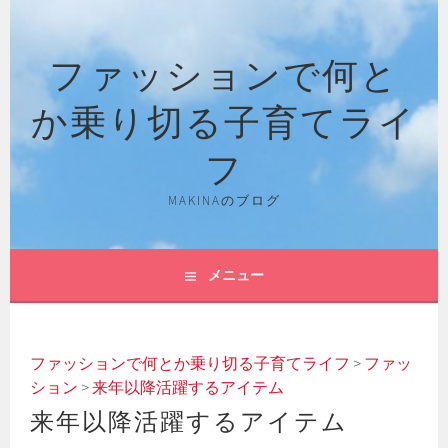
コ
ン
ファッションで何と
テ
ン
か乗り切る子育てライ
ツ
へ
フ
ス
キ
MAKINAのブログ
ッ
プ
メニュー
ファッションで何とか乗り切る子育てライフ
>
ファッ
ション
>
来年以降活躍するアイテム
来年以降活躍するアイテム