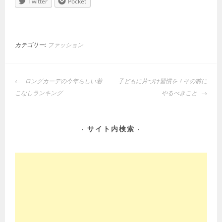
Twitter
Pocket
カテゴリー:
ファッション
投
ロングカーデの今年らしい着
子どもに片づけ習慣を！その前に
稿
こなしランキング
やるべきこと
ナ
ビ
ゲ
サイト内検索
ー
シ
ョ
ン