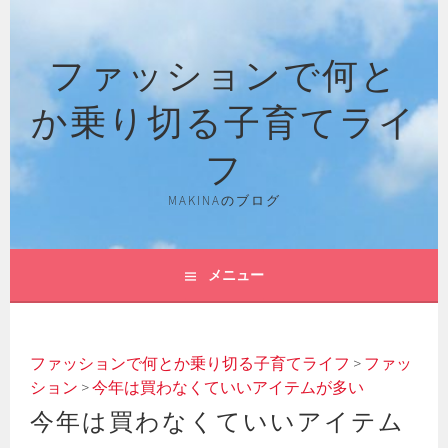
コ
ン
ファッションで何と
テ
ン
か乗り切る子育てライ
ツ
へ
フ
ス
キ
MAKINAのブログ
ッ
プ
メニュー
ファッションで何とか乗り切る子育てライフ
>
ファッ
ション
>
今年は買わなくていいアイテムが多い
今年は買わなくていいアイテム