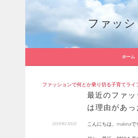
コ
ン
ファッシ
テ
ン
ツ
へ
ス
キ
ホーム
ッ
プ
ファッションで何とか乗り切る子育てライ
最近のファッ
は理由があっ
こんにちは、makina
2019年2月3日