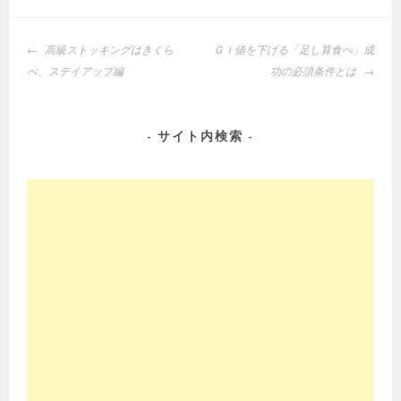
投
高級ストッキングはきくら
ＧＩ値を下げる「足し算食べ」成
稿
べ、ステイアップ編
功の必須条件とは
ナ
ビ
ゲ
サイト内検索
ー
シ
ョ
ン