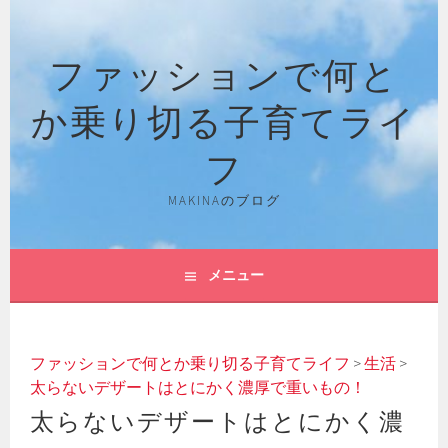
コ
ン
ファッションで何と
テ
ン
か乗り切る子育てライ
ツ
へ
フ
ス
キ
MAKINAのブログ
ッ
プ
メニュー
ファッションで何とか乗り切る子育てライフ
>
生活
>
太らないデザートはとにかく濃厚で重いもの！
太らないデザートはとにかく濃